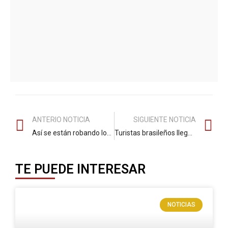
ANTERIO NOTICIA
SIGUIENTE NOTICIA
Así se están robando los carros en Bogotá: a estos vehículos son los que más les apuntan los delincuentes con nueva modalidad
Turistas brasileños llegan por error a un pueblo de Boyacá y quedan encantados: ahora quieren que el mundo lo conozca
TE PUEDE INTERESAR
NOTICIAS