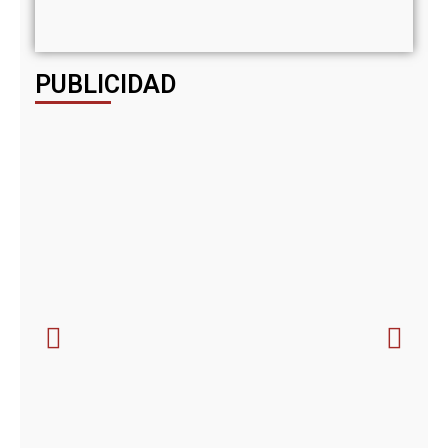
imp
febre
PUBLICIDAD