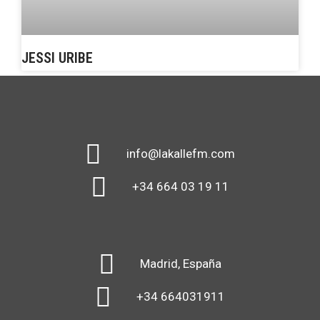
JESSI URIBE
info@lakallefm.com
+34 664 03 19 11
Madrid, España
+34 664031911