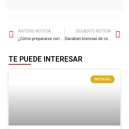
ANTERIO NOTICIA
SIGUIENTE NOTICIA
¿Cómo prepararse correctamente para una entrevista de trabajo y no arruinar la oportunidad?
Sacaban licencias de conducción chimbas, la Fiscalía los pilló, y ahora sus carros y bienes van a extinción de dominio
TE PUEDE INTERESAR
NOTICIAS