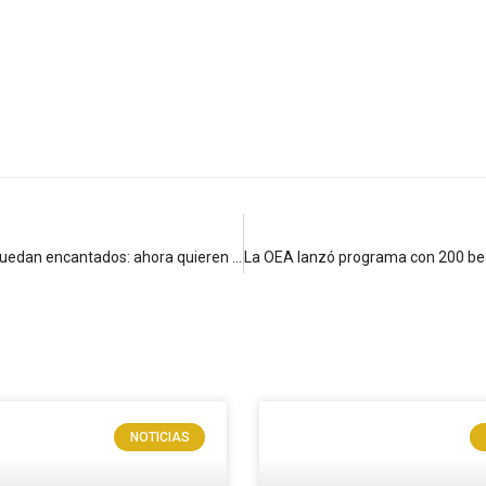
Turistas brasileños llegan por error a un pueblo de Boyacá y quedan encantados: ahora quieren que el mundo lo conozca
NOTICIAS