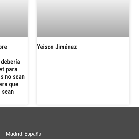
pre
Yeison Jiménez
 debería
et para
as no sean
ara que
o sean
Madrid, España