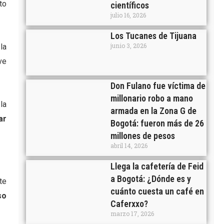
to
científicos
julio 16, 2026
Los Tucanes de Tijuana
junio 3, 2026
la
ve
Don Fulano fue víctima de
millonario robo a mano
la
armada en la Zona G de
ar
Bogotá: fueron más de 26
millones de pesos
abril 14, 2026
Llega la cafetería de Feid
a Bogotá: ¿Dónde es y
te
cuánto cuesta un café en
so
Caferxxo?
marzo 17, 2026