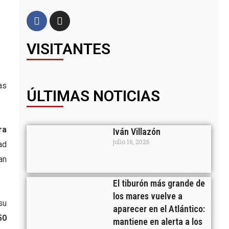
VISITANTES
as
ÚLTIMAS NOTICIAS
ra
Iván Villazón
julio 16, 2026
ad
an
El tiburón más grande de
los mares vuelve a
su
aparecer en el Atlántico:
50
mantiene en alerta a los