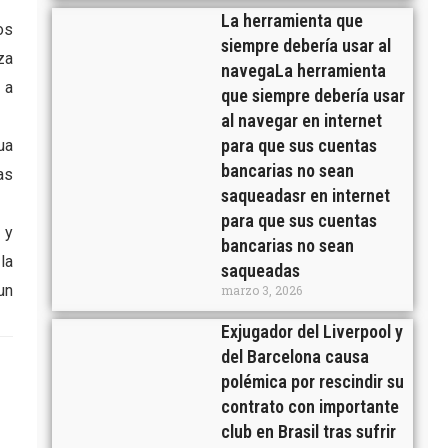
La herramienta que
os
siempre debería usar al
za
navegaLa herramienta
 a
que siempre debería usar
al navegar en internet
para que sus cuentas
ua
bancarias no sean
as
saqueadasr en internet
para que sus cuentas
 y
bancarias no sean
la
saqueadas
un
marzo 3, 2026
Exjugador del Liverpool y
del Barcelona causa
polémica por rescindir su
contrato con importante
club en Brasil tras sufrir