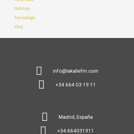
Noticias
Tecnología
Viral
info@lakallefm.com
+34 664 03 19 11
Madrid, España
+34 664031911