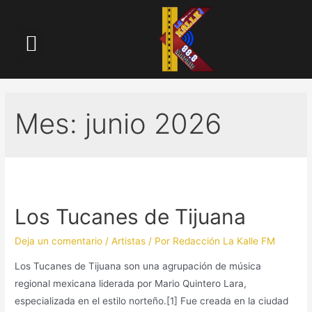
LA KALLE TV
Mes:
junio 2026
Los Tucanes de Tijuana
Deja un comentario
/
Artistas
/ Por
Redacción La Kalle FM
Los Tucanes de Tijuana son una agrupación de música
regional mexicana liderada por Mario Quintero Lara,
especializada en el estilo norteño.[1] Fue creada en la ciudad