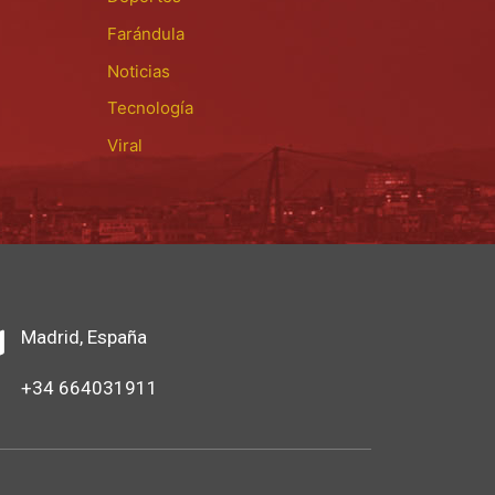
Farándula
Noticias
Tecnología
Viral
Madrid, España
+34 664031911