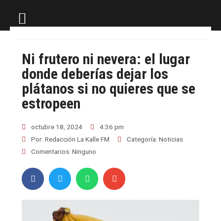
LA KALLE TV
Ni frutero ni nevera: el lugar
donde deberías dejar los
plátanos si no quieres que se
estropeen
octubre 18, 2024
4:36 pm
Por:
Redacción La Kalle FM
Categoría:
Noticias
Comentarios:
Ninguno