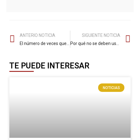
ANTERIO NOTICIA
SIGUIENTE NOTICIA
El número de veces que vas al baño es un indicador de tu salud general según un nuevo estudio
Por qué no se deben usar chanclas o tacones en un vuelo: estos son los peligros, según una azafata
TE PUEDE INTERESAR
NOTICIAS